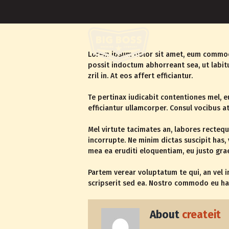
Lorem ipsum dolor sit amet, eum commodo 
possit indoctum abhorreant sea, ut labitu
zril in. At eos affert efficiantur.
Te pertinax iudicabit contentiones mel,
efficiantur ullamcorper. Consul vocibus at
Mel virtute tacimates an, labores rectequ
incorrupte. Ne minim dictas suscipit has,
mea ea eruditi eloquentiam, eu justo gra
Partem verear voluptatum te qui, an vel i
scripserit sed ea. Nostro commodo eu ha
About
createit