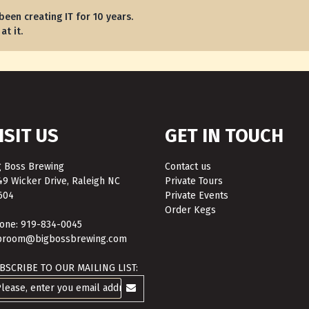
been creating IT for 10 years.
at it.
ISIT US
GET IN TOUCH
g Boss Brewing
Contact us
49 Wicker Drive, Raleigh NC
Private Tours
604
Private Events
Order Kegs
one: 919-834-0045
proom@bigbossbrewing.com
BSCRIBE TO OUR MAILING LIST: