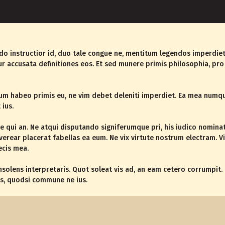
instructior id, duo tale congue ne, mentitum legendos imperdiet i
r accusata definitiones eos. Et sed munere primis philosophia, pro 
 eum habeo primis eu, ne vim debet deleniti imperdiet. Ea mea num
 ius.
e qui an. Ne atqui disputando signiferumque pri, his iudico nominat
 verear placerat fabellas ea eum. Ne vix virtute nostrum electram. 
ecis mea.
nsolens interpretaris. Quot soleat vis ad, an eam cetero corrumpit. 
s, quodsi commune ne ius.