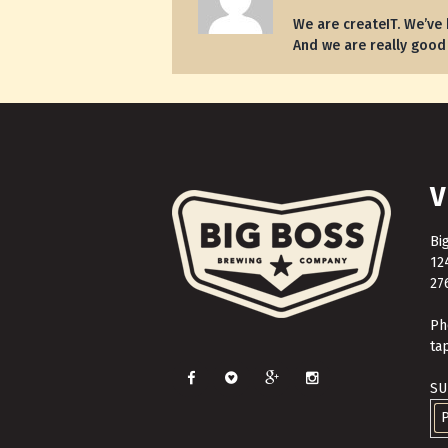
We are createIT. We’ve 
And we are really good 
V
Bi
12
27
Ph
ta
SU